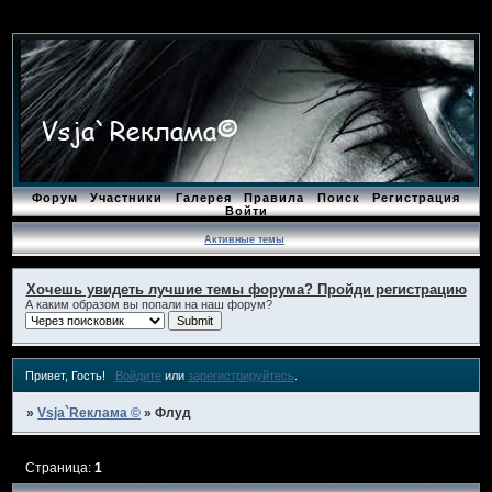
Форум
Участники
Галерея
Правила
Поиск
Регистрация
Войти
Активные темы
Хочешь увидеть лучшие темы форума? Пройди регистрацию
А каким образом вы попали на наш форум?
Привет, Гость!
Войдите
или
зарегистрируйтесь
.
»
Vsja`Rеклама ©
»
Флуд
Страница:
1