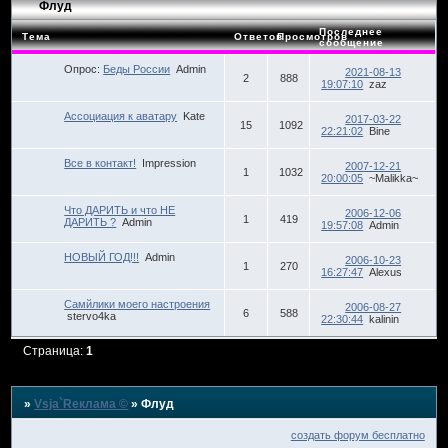
Флуд
Последнее
Тема
Ответов
Просмотров
сообщение
Опрос:
Беды России
Admin
2021-08-13
2
888
19:07:10
zaz
Ассоциация к аватару
Kate
2017-03-22
15
1092
22:21:02
Bine
Все в контакт!
Impression
2007-12-21
1
1032
20:00:05
~Malikka~
Что ДАРИТЬ и что НЕ
2006-12-06
1
419
ДАРИТЬ ?
Admin
19:57:08
Admin
НОВЫЙ ГОД!!!
Admin
2006-10-23
1
270
16:27:47
Alexus
Самйлики моего настроения
2006-08-27
6
588
stervo4ka
22:30:44
kalinin
Страница:
1
»
Vsja`Rеклама ©
»
Флуд
создать форум бесплатно