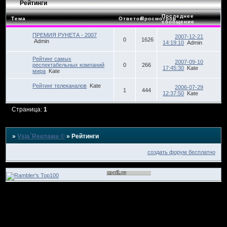
Рейтинги
Последнее
Тема
Ответов
Просмотров
сообщение
ПРЕМИЯ РУНЕТА - 2007
2007-12-21
0
1626
Admin
14:19:10
Admin
Рейтинг самых
2007-09-10
респектабельных компаний
0
266
17:45:30
Kate
мира
Kate
Рейтинг телеканалов
Kate
2006-07-29
1
444
12:37:50
Kate
Страница:
1
»
Vsja`Rеклама ©
»
Рейтинги
создать форум бесплатно