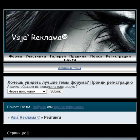
Форум
Участники
Галерея
Правила
Поиск
Регистрация
Войти
Активные темы
Хочешь увидеть лучшие темы форума? Пройди регистрацию
А каким образом вы попали на наш форум?
Привет, Гость!
Войдите
или
зарегистрируйтесь
.
»
Vsja`Rеклама ©
»
Рейтинги
Страница:
1