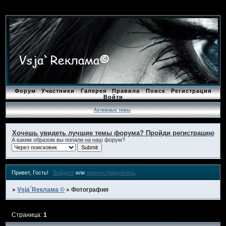
Форум
Участники
Галерея
Правила
Поиск
Регистрация
Войти
Активные темы
Хочешь увидеть лучшие темы форума? Пройди регистрацию
А каким образом вы попали на наш форум?
Привет, Гость!
Войдите
или
зарегистрируйтесь
.
»
Vsja`Rеклама ©
»
Фотография
Страница:
1