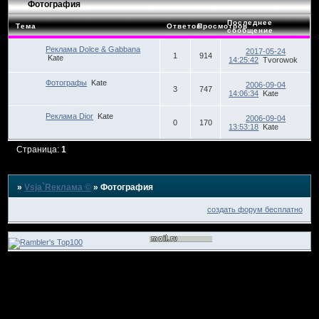
Фотография
Последнее
Тема
Ответов
Просмотров
сообщение
Реклама Dolce & Gabbana
2017-05-24
1
914
Kate
14:25:42
Tvorowok
Фотографы
Kate
2006-09-04
3
747
14:06:34
Kate
Реклама Dior
Kate
2006-09-04
0
170
13:53:18
Kate
Страница:
1
»
Vsja`Rеклама ©
»
Фотография
создать форум бесплатно