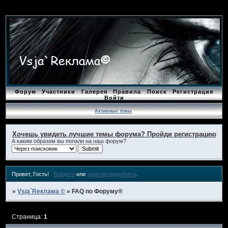
Форум
Участники
Галерея
Правила
Поиск
Регистрация
Войти
Активные темы
Хочешь увидеть лучшие темы форума? Пройди регистрацию
А каким образом вы попали на наш форум?
Привет, Гость!
Войдите
или
зарегистрируйтесь
.
»
Vsja`Rеклама ©
»
FAQ по Форуму®
Страница:
1