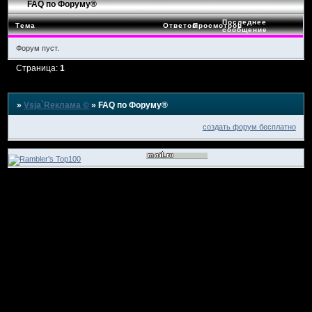
FAQ по Форуму®
Последнее
Тема
Ответов
Просмотров
сообщение
Форум пуст.
Страница:
1
»
Vsja`Rеклама ©
»
FAQ по Форуму®
создать форум бесплатно