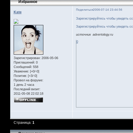
Избранное
Поделиться
2006-07-14 23:44:56
Kate
Зарегистрируйтесь чтобы увидеть с
Зарегистрируйтесь чтобы увидеть с
источник advertology.ru
0
Зарегистрирован
: 2006-05-06
Приглашений:
0
Сообщений:
558
Уважение:
[+0/-0]
Позитив:
[+3/-0]
Провел на форуме:
1 день 2 часа
Последний визит:
2011-05-08 22:02:18
Страница:
1