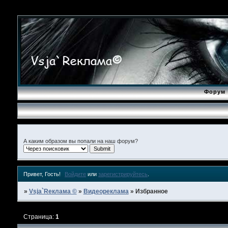
Форум
А каким образом вы попали на наш форум?
Привет, Гость!
Войдите
или
зарегистрируйтесь
.
»
Vsja`Rеклама ©
»
Видеореклама
»
Избранное
Страница:
1