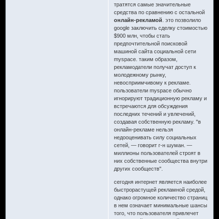
тратятся самые значительные
средства по сравнению с остальной
онлайн-рекламой
. это позволило
google заключить сделку стоимостью
$900 млн, чтобы стать
предпочтительной поисковой
машиной сайта социальной сети
myspace. таким образом,
рекламодатели получат доступ к
молодежному рынку,
невосприимчивому к рекламе.
пользователи myspace обычно
игнорируют традиционную рекламу и
встречаются для обсуждения
последних течений и увлечений,
создавая собственную рекламу. "в
онлайн-рекламе нельзя
недооценивать силу социальных
сетей, — говорит г-н шуман. —
миллионы пользователей строят в
них собственные сообщества внутри
других сообществ".
сегодня интернет является наиболее
быстрорастущей рекламной средой,
однако огромное количество страниц
в нем означает минимальные шансы
того, что пользователя привлечет