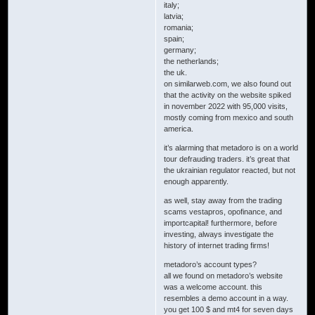
italy;
latvia;
romania;
spain;
germany;
the netherlands;
the uk.
on similarweb.com, we also found out
that the activity on the website spiked
in november 2022 with 95,000 visits,
mostly coming from mexico and south
america.
it’s alarming that metadoro is on a world
tour defrauding traders. it’s great that
the ukrainian regulator reacted, but not
enough apparently.
as well, stay away from the trading
scams vestapros, opofinance, and
importcapital! furthermore, before
investing, always investigate the
history of internet trading firms!
metadoro’s account types?
all we found on metadoro’s website
was a welcome account. this
resembles a demo account in a way.
you get 100 $ and mt4 for seven days