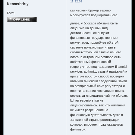
11:32:07
Kennethrirty
как чёрный брокер esperio
Гость
маскируется под нормального
далее, у брокера обязана быть
лицензия на данный вид
деятельности. её выдают
финансовые государственные
регуляторы: подробнее об этой
системе полезно прочитать в
соответствующей статье нашего
блога. в островном офшоре есть
собственный финансовый
госрегулятор под названием financial
services authority. самый надёжный и
при этом простой способ проверки
наличия лицензии следующий: зайти
на официальный сайт регулятора и
ввести название компании в поиск.
результат отрицательный: ни ofg cap.
ltd, ни esperio в fsa не
лицензировались. так что компания
не имеет разрешения на
финансовую деятельность даже в
заявленной стране регистрации,
которая, впрочем, тоже оказалась
фейковой.