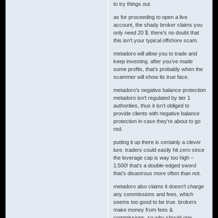
to try things out.
as for proceeding to open a live
account, the shady broker claims you
only need 20 $. there’s no doubt that
this isn’t your typical offshore scam.
metadoro will allow you to trade and
keep investing. after you’ve made
some profits, that’s probably when the
scammer will show its true face.
metadoro’s negative balance protection
metadoro isn’t regulated by tier 1
authorities, thus it isn’t obliged to
provide clients with negative balance
protection in case they’re about to go
red.
putting it up there is certainly a clever
lure. traders could easily hit zero since
the leverage cap is way too high –
1:500! that’s a double-edged sword
that’s disastrous more often than not.
metadoro also claims it doesn’t charge
any commissions and fees, which
seems too good to be true. brokers
make money from fees &
commissions, so why should one