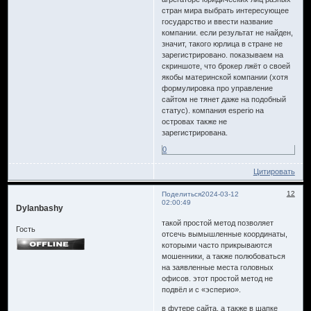
стран мира выбрать интересующее
государство и ввести название
компании. если результат не найден,
значит, такого юрлица в стране не
зарегистрировано. показываем на
скриншоте, что брокер лжёт о своей
якобы материнской компании (хотя
формулировка про управление
сайтом не тянет даже на подобный
статус). компания esperio на
островах также не
зарегистрирована.
0
Цитировать
12
Поделиться
2024-03-12
02:00:49
Dylanbashy
такой простой метод позволяет
Гость
отсечь вымышленные координаты,
которыми часто прикрываются
мошенники, а также полюбоваться
на заявленные места головных
офисов. этот простой метод не
подвёл и с «эсперио».
в футере сайта, а также в шапке