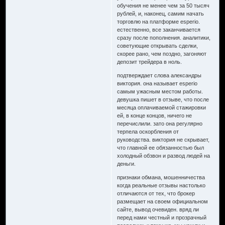
обучения не менее чем за 50 тысяч
рублей, и, наконец, самим начать
торговлю на платформе esperio.
естественно, все заканчивается
сразу после пополнения. аналитики,
советующие открывать сделки,
скорее рано, чем поздно, загоняют
депозит трейдера в ноль.
подтверждает слова александры
виктория. она называет esperio
самым ужасным местом работы.
девушка пишет в отзыве, что после
месяца оплачиваемой стажировки
ей, в конце концов, ничего не
перечислили. зато она регулярно
терпела оскорбления от
руководства. виктория не скрывает,
что главной ее обязанностью был
холодный обзвон и развод людей на
деньги.
признаки обмана, мошенничества
когда реальные отзывы настолько
отличаются от тех, что брокер
размещает на своем официальном
сайте, вывод очевиден. вряд ли
перед нами честный и прозрачный