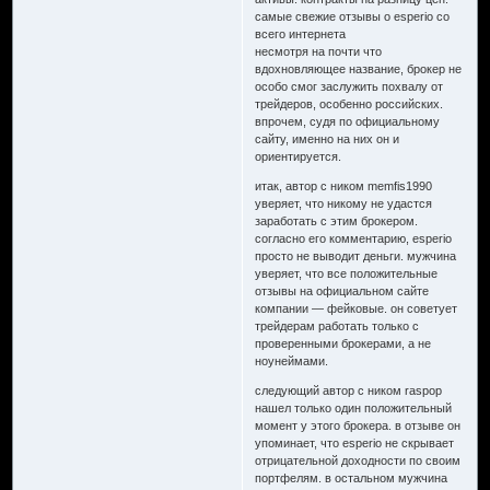
самые свежие отзывы о esperio со
всего интернета
несмотря на почти что
вдохновляющее название, брокер не
особо смог заслужить похвалу от
трейдеров, особенно российских.
впрочем, судя по официальному
сайту, именно на них он и
ориентируется.
итак, автор с ником memfis1990
уверяет, что никому не удастся
заработать с этим брокером.
согласно его комментарию, esperio
просто не выводит деньги. мужчина
уверяет, что все положительные
отзывы на официальном сайте
компании — фейковые. он советует
трейдерам работать только с
проверенными брокерами, а не
ноунеймами.
следующий автор с ником raspop
нашел только один положительный
момент у этого брокера. в отзыве он
упоминает, что esperio не скрывает
отрицательной доходности по своим
портфелям. в остальном мужчина