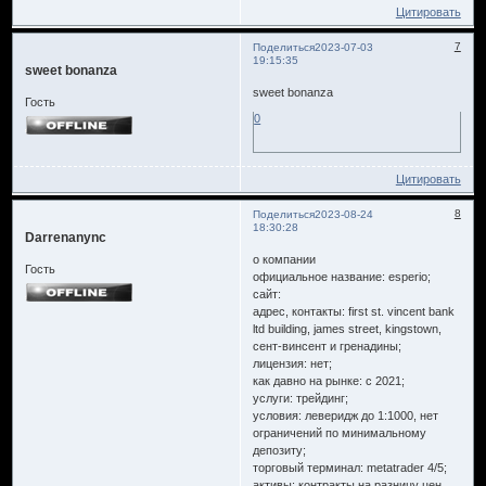
Цитировать
7
Поделиться
2023-07-03
19:15:35
sweet bonanza
sweet bonanza
Гость
0
Цитировать
8
Поделиться
2023-08-24
18:30:28
Darrenanync
о компании
Гость
официальное название: esperio;
сайт:
адрес, контакты: first st. vincent bank
ltd building, james street, kingstown,
сент-винсент и гренадины;
лицензия: нет;
как давно на рынке: с 2021;
услуги: трейдинг;
условия: леверидж до 1:1000, нет
ограничений по минимальному
депозиту;
торговый терминал: metatrader 4/5;
активы: контракты на разницу цен.