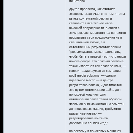
пишет bbc.
другая проблема, как считают
эксперты, заключается в том, что на
рынке контекстной рекламы
становится все теснее из-за
высокой популярности. в связи с
этим рекламные агентства пытаются
продвигать свои предложения не в
специальном блоке, а в
естественных результатах поиска.
"рекламодатель может заплатить,
чтобы быть в правой части страницы
поиска google. это платная реклама,
также известная как плата за клик, —
говорит фади шуман из компании
pod1 media solutions. — однако
идеальное место — в центре
результатов поиска, и достигается
это путем оптимизации сайта для
поисковой машины. для
оптимизации сайта таким образом,
чтобы он был максимально заметен
для поисковых машин, требуются
различные навыки —
редактирование контента,
добавление ссылок и т.д.".
на рекламу в поисковых машинах