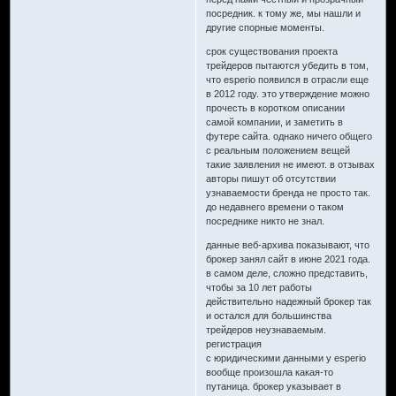
посредник. к тому же, мы нашли и
другие спорные моменты.
срок существования проекта
трейдеров пытаются убедить в том,
что esperio появился в отрасли еще
в 2012 году. это утверждение можно
прочесть в коротком описании
самой компании, и заметить в
футере сайта. однако ничего общего
с реальным положением вещей
такие заявления не имеют. в отзывах
авторы пишут об отсутствии
узнаваемости бренда не просто так.
до недавнего времени о таком
посреднике никто не знал.
данные веб-архива показывают, что
брокер занял сайт в июне 2021 года.
в самом деле, сложно представить,
чтобы за 10 лет работы
действительно надежный брокер так
и остался для большинства
трейдеров неузнаваемым.
регистрация
с юридическими данными у esperio
вообще произошла какая-то
путаница. брокер указывает в