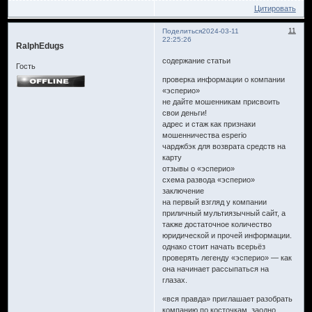
Цитировать
11
Поделиться
2024-03-11
22:25:26
RalphEdugs
содержание статьи
Гость
проверка информации о компании
«эсперио»
не дайте мошенникам присвоить
свои деньги!
адрес и стаж как признаки
мошенничества esperio
чарджбэк для возврата средств на
карту
отзывы о «эсперио»
схема развода «эсперио»
заключение
на первый взгляд у компании
приличный мультиязычный сайт, а
также достаточное количество
юридической и прочей информации.
однако стоит начать всерьёз
проверять легенду «эсперио» — как
она начинает рассыпаться на
глазах.
«вся правда» приглашает разобрать
компанию по косточкам, заодно