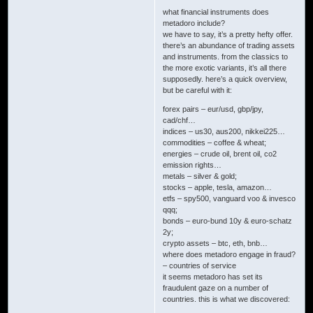
what financial instruments does
metadoro include?
we have to say, it’s a pretty hefty offer.
there’s an abundance of trading assets
and instruments. from the classics to
the more exotic variants, it’s all there
supposedly. here’s a quick overview,
but be careful with it:
forex pairs – eur/usd, gbp/jpy,
cad/chf…
indices – us30, aus200, nikkei225…
commodities – coffee & wheat;
energies – crude oil, brent oil, co2
emission rights…
metals – silver & gold;
stocks – apple, tesla, amazon…
etfs – spy500, vanguard voo & invesco
qqq;
bonds – euro-bund 10y & euro-schatz
2y;
crypto assets – btc, eth, bnb…
where does metadoro engage in fraud?
– countries of service
it seems metadoro has set its
fraudulent gaze on a number of
countries. this is what we discovered: