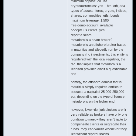
minimum deposit: 20 usd
cryptocurrencies: yes – btc, eth, ada…
types of assets: forex, crypto, indices,
shares, commodities, etfs, bonds
maximum leverage: 1:500
free demo account: available
accepts us clients: yes
report a scam.
metadoro is a scam broker?
metadoro is an offshore broker based
in mauritius and allegedly run by the
company rhc investments. this entity is
registered with the local regulator, the
fsc. that implies that metadoro is a
licensed provider, albeit a questionable
one.
namely, the offshore domain that is
mauritius simply requires entities to
possess a capital of 25,000-250,000
eur, depending on the type of license.
metadoro is on the higher end.
however, lower-tier jurisdictions aren’t
very reliable as brokers have only one
condition to meet – they aren’t liable to
compensate clients or segregate their
funds. they can vanish whenever they
like without repercussions.