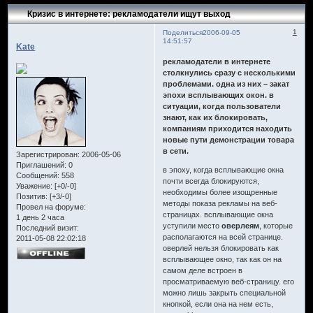
Кризис в интернете: рекламодатели ищут выход
1
Поделиться
2006-09-05
14:51:57
Kate
рекламодатели в интернете
столкнулись сразу с несколькими
проблемами. одна из них – закат
эпохи всплывающих окон. в
ситуации, когда пользователи
знают, как их блокировать,
компаниям приходится находить
новые пути демонстрации товара
в сети.
Зарегистрирован
: 2006-05-06
Приглашений:
0
в эпоху, когда всплывающие окна
Сообщений:
558
почти всегда блокируются,
Уважение:
[+0/-0]
необходимы более изощренные
Позитив:
[+3/-0]
методы показа рекламы на веб-
Провел на форуме:
страницах. всплывающие окна
1 день 2 часа
уступили место
оверлеям
, которые
Последний визит:
располагаются на всей странице.
2011-05-08 22:02:18
оверлей нельзя блокировать как
всплывающее окно, так как он на
самом деле встроен в
просматриваемую веб-страницу. его
можно лишь закрыть специальной
кнопкой, если она на нем есть,