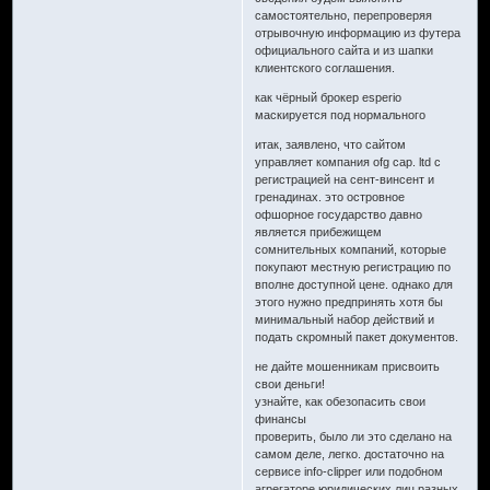
самостоятельно, перепроверяя
отрывочную информацию из футера
официального сайта и из шапки
клиентского соглашения.
как чёрный брокер esperio
маскируется под нормального
итак, заявлено, что сайтом
управляет компания ofg cap. ltd с
регистрацией на сент-винсент и
гренадинах. это островное
офшорное государство давно
является прибежищем
сомнительных компаний, которые
покупают местную регистрацию по
вполне доступной цене. однако для
этого нужно предпринять хотя бы
минимальный набор действий и
подать скромный пакет документов.
не дайте мошенникам присвоить
свои деньги!
узнайте, как обезопасить свои
финансы
проверить, было ли это сделано на
самом деле, легко. достаточно на
сервисе info-clipper или подобном
агрегаторе юридических лиц разных