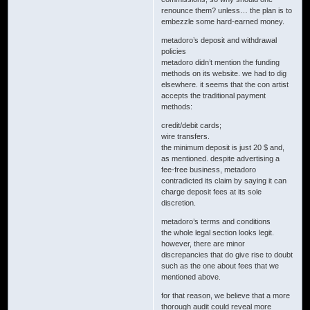
renounce them? unless… the plan is to
embezzle some hard-earned money.
metadoro’s deposit and withdrawal
policies
metadoro didn’t mention the funding
methods on its website. we had to dig
elsewhere. it seems that the con artist
accepts the traditional payment
methods:
credit/debit cards;
wire transfers.
the minimum deposit is just 20 $ and,
as mentioned. despite advertising a
fee-free business, metadoro
contradicted its claim by saying it can
charge deposit fees at its sole
discretion.
metadoro’s terms and conditions
the whole legal section looks legit.
however, there are minor
discrepancies that do give rise to doubt
such as the one about fees that we
mentioned above.
for that reason, we believe that a more
thorough audit could reveal more