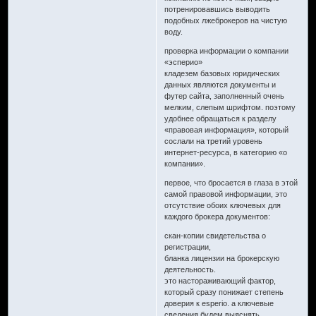
потренировавшись выводить
подобных лжеброкеров на чистую
воду.
проверка информации о компании
«эсперио»
кладезем базовых юридических
данных являются документы и
футер сайта, заполненный очень
мелким, слепым шрифтом. поэтому
удобнее обращаться к разделу
«правовая информация», который
сослали на третий уровень
интернет-ресурса, в категорию «о
компании».
первое, что бросается в глаза в этой
самой правовой информации, это
отсутствие обоих ключевых для
каждого брокера документов:
скан-копии свидетельства о
регистрации,
бланка лицензии на брокерскую
деятельность.
это настораживающий фактор,
который сразу понижает степень
доверия к esperio. а ключевые
сведения будем выяснять