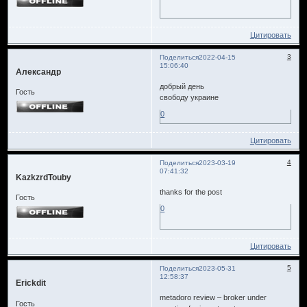
Цитировать
3
Поделиться
2022-04-15
15:06:40
Александр
добрый день
Гость
свободу украине
0
Цитировать
4
Поделиться
2023-03-19
07:41:32
KazkzrdTouby
thanks for the post
Гость
0
Цитировать
5
Поделиться
2023-05-31
12:58:37
Erickdit
metadoro review – broker under
Гость