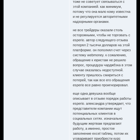
тоже не советует связываться с
этой компанией. как минимум,
потому что она мало кому известна
и не регулируется авторитетными
надзорными органами.
не все трейдеры оказали столь
осторожными, чтобы не торговать с
esperio. автор следующего отзыва
потерял 2 тысячи долларов на этой
платформе. он пополнял счет через
систему webmoney. к сожалению,
обращение к юристам не решило
вопрос, процедура чарджбэка в этом
случае оказалась недоступной.
клиенту пришлось смириться с
потерей, так как все его обращения
esperio все равно проигнорировал.
еще одна девушка вообще
описывает в отзыве порядок работы
esperio. александра утверждает, что
представители компании ищут
потенциальных клиентов в
социальных сетях. изначально
будущим жертвам предлагают
работу, а именно, простое
заполнение excel таблиц. потом их
уговаривают приобрести курс