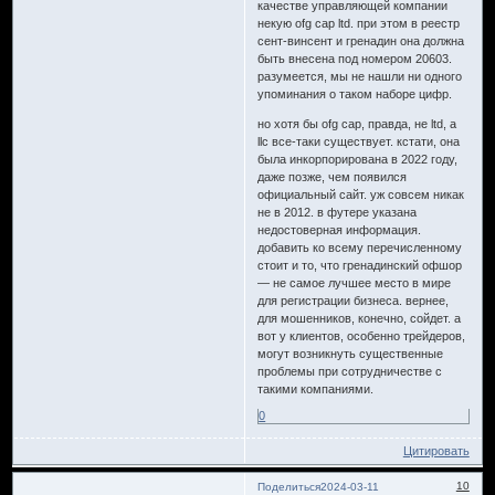
качестве управляющей компании
некую ofg cap ltd. при этом в реестр
сент-винсент и гренадин она должна
быть внесена под номером 20603.
разумеется, мы не нашли ни одного
упоминания о таком наборе цифр.
но хотя бы ofg cap, правда, не ltd, а
llc все-таки существует. кстати, она
была инкорпорирована в 2022 году,
даже позже, чем появился
официальный сайт. уж совсем никак
не в 2012. в футере указана
недостоверная информация.
добавить ко всему перечисленному
стоит и то, что гренадинский офшор
— не самое лучшее место в мире
для регистрации бизнеса. вернее,
для мошенников, конечно, сойдет. а
вот у клиентов, особенно трейдеров,
могут возникнуть существенные
проблемы при сотрудничестве с
такими компаниями.
0
Цитировать
10
Поделиться
2024-03-11