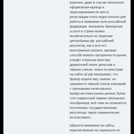
впрочем, даже в случае легального
оформления юрлица и
лицензирования по месту
регистрации этого недостаточно для
работы в правовом поле российской
федерации. оказывать брокерские
услуги в стране можно
исключительно по лицензии
центробанка рф. российский
регулятор, как и все его
иностранные коллеги, призван
способствовать прозрачности рынка
и ведёт открытые реестры
держателей своих допусков и
чёрные списки. поиск по реестрам
на сайте цб рф показывает, что
брокер esperio ему знаком. он
загремел в чёрный список компаний
с признаками нелегального
профучастника рынка ценных бумаг.
этот корректный термин обозначает
лохоброкера: всё-таки не полагается
почтенному государственному
регулятору такую терминологию
использовать.
обратите внимание на сайты,
перечисленные на скриншоте из