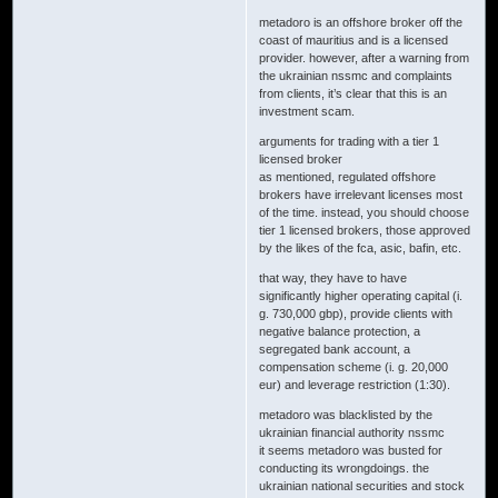
metadoro is an offshore broker off the
coast of mauritius and is a licensed
provider. however, after a warning from
the ukrainian nssmc and complaints
from clients, it’s clear that this is an
investment scam.
arguments for trading with a tier 1
licensed broker
as mentioned, regulated offshore
brokers have irrelevant licenses most
of the time. instead, you should choose
tier 1 licensed brokers, those approved
by the likes of the fca, asic, bafin, etc.
that way, they have to have
significantly higher operating capital (i.
g. 730,000 gbp), provide clients with
negative balance protection, a
segregated bank account, a
compensation scheme (i. g. 20,000
eur) and leverage restriction (1:30).
metadoro was blacklisted by the
ukrainian financial authority nssmc
it seems metadoro was busted for
conducting its wrongdoings. the
ukrainian national securities and stock