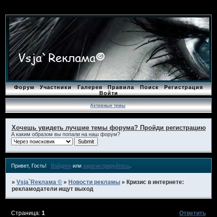
Форум
Участники
Галерея
Правила
Поиск
Регистрация
Войти
Активные темы
Хочешь увидеть лучшие темы форума? Пройди регистрацию
А каким образом вы попали на наш форум?
Привет, Гость!
Войдите
или
зарегистрируйтесь
.
»
Vsja`Rеклама ©
»
Новости рекламы
»
Кризис в интернете:
рекламодатели ищут выход
Страница:
1
Ответить