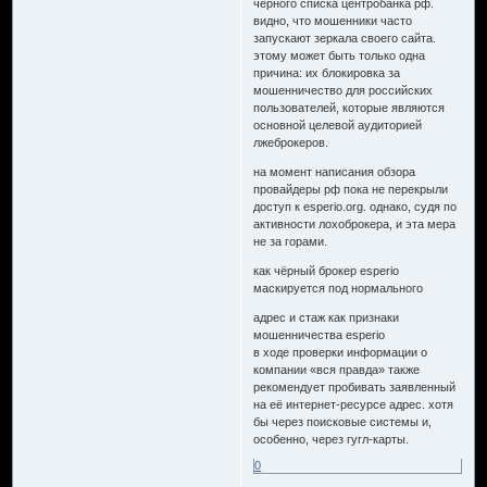
чёрного списка центробанка рф.
видно, что мошенники часто
запускают зеркала своего сайта.
этому может быть только одна
причина: их блокировка за
мошенничество для российских
пользователей, которые являются
основной целевой аудиторией
лжеброкеров.
на момент написания обзора
провайдеры рф пока не перекрыли
доступ к esperio.org. однако, судя по
активности лохоброкера, и эта мера
не за горами.
как чёрный брокер esperio
маскируется под нормального
адрес и стаж как признаки
мошенничества esperio
в ходе проверки информации о
компании «вся правда» также
рекомендует пробивать заявленный
на её интернет-ресурсе адрес. хотя
бы через поисковые системы и,
особенно, через гугл-карты.
0