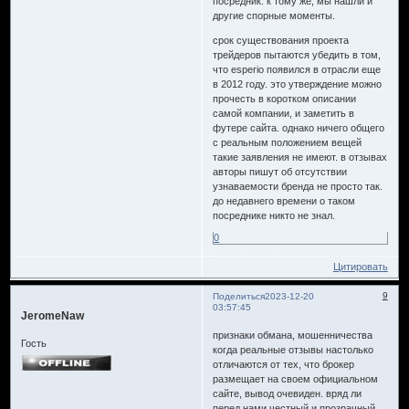
посредник. к тому же, мы нашли и
другие спорные моменты.
срок существования проекта
трейдеров пытаются убедить в том,
что esperio появился в отрасли еще
в 2012 году. это утверждение можно
прочесть в коротком описании
самой компании, и заметить в
футере сайта. однако ничего общего
с реальным положением вещей
такие заявления не имеют. в отзывах
авторы пишут об отсутствии
узнаваемости бренда не просто так.
до недавнего времени о таком
посреднике никто не знал.
0
Цитировать
9
Поделиться
2023-12-20
03:57:45
JeromeNaw
признаки обмана, мошенничества
Гость
когда реальные отзывы настолько
отличаются от тех, что брокер
размещает на своем официальном
сайте, вывод очевиден. вряд ли
перед нами честный и прозрачный