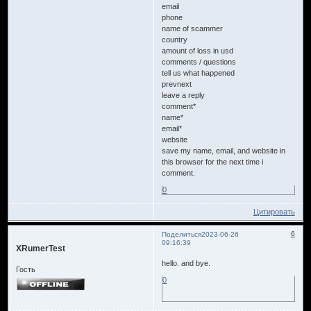
email
phone
name of scammer
country
amount of loss in usd
comments / questions
tell us what happened
prevnext
leave a reply
comment*
name*
email*
website
save my name, email, and website in
this browser for the next time i
comment.
0
Цитировать
6
Поделиться
2023-06-26
09:16:39
XRumerTest
hello. and bye.
Гость
0