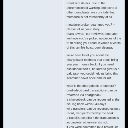
fraudulent details. due to the
aforementioned warning and several
other complaints, we conclude that
metadoro is not trustworthy at all.
metadoro broker scammed you? –
please tell us your story
that’s a wrap. our review is done and
we hope you’ve picked up pieces of the
truth during your read. if you’re a victim
of this terrible hoax, don’t despair.
we’re here to tell you about the
chargeback methods that could bring
you your money back. if you need
assistance with it, be sure to give us a
call. also, you could help us bring this
scammer down once and for all!
what is the chargeback procedure?
credit/debit card transactions can be
reversed via chargeback.
a chargeback can be requested at the
issuing bank within 540 days.
wire transfers can be reversed using a
recall, also performed by the bank.
a recall is possible if the transaction is
incomplete, otherwise, it’s not.
if you were scammed by a broker, let