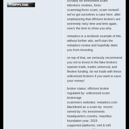
scrutiny for investment scam
inbrokers reviews, forex
scamstag:forex scam, scam review0
we’ve got ourselves a case here. after
emphasizing that offshore brokers are
extremely risky time and time again,
now’s the time to show you why.
metadoro is a textbook example of this.
without further ado, we’ll start the
metadoro review and hopefully deter
you from investing.
on top of that, we seriously recommend
you not to invest in the fake brokers
spartan trade, trades universal, and
finotive funding. do not trade with these
unlicensed brokers if you want to save
your money!
broker status: offshore broker
regulated by: unlicensed scam
brokerage
scammers websites: metadoro.com
blacklisted as a scam by: nssmc
owned by: rhc investments
headquarters country: mauritius
foundation year: 2019
supported platforms: mt4 & mt5