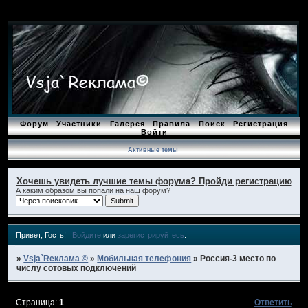
Форум
Участники
Галерея
Правила
Поиск
Регистрация
Войти
Активные темы
Хочешь увидеть лучшие темы форума? Пройди регистрацию
А каким образом вы попали на наш форум?
Привет, Гость!
Войдите
или
зарегистрируйтесь
.
»
Vsja`Rеклама ©
»
Мобильная телефония
»
Россия-3 место по
числу сотовых подключений
Страница:
1
Ответить