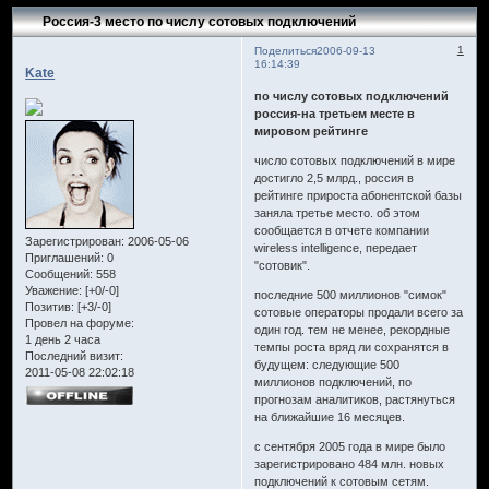
Россия-3 место по числу сотовых подключений
1
Поделиться
2006-09-13
16:14:39
Kate
по числу сотовых подключений
россия-на третьем месте в
мировом рейтинге
число сотовых подключений в мире
достигло 2,5 млрд., россия в
рейтинге прироста абонентской базы
заняла третье место. об этом
сообщается в отчете компании
Зарегистрирован
: 2006-05-06
wireless intelligence, передает
Приглашений:
0
"сотовик".
Сообщений:
558
Уважение:
[+0/-0]
последние 500 миллионов "симок"
Позитив:
[+3/-0]
сотовые операторы продали всего за
Провел на форуме:
один год. тем не менее, рекордные
1 день 2 часа
темпы роста вряд ли сохранятся в
Последний визит:
будущем: следующие 500
2011-05-08 22:02:18
миллионов подключений, по
прогнозам аналитиков, растянуться
на ближайшие 16 месяцев.
с сентября 2005 года в мире было
зарегистрировано 484 млн. новых
подключений к сотовым сетям.