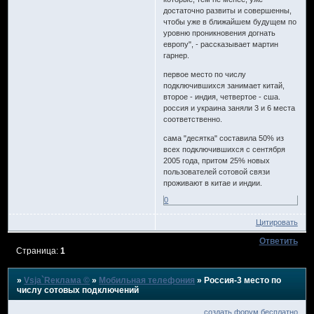
достаточно развиты и совершенны,
чтобы уже в ближайшем будущем по
уровню проникновения догнать
европу", - рассказывает мартин
гарнер.
первое место по числу
подключившихся занимает китай,
второе - индия, четвертое - сша.
россия и украина заняли 3 и 6 места
соответственно.
сама "десятка" составила 50% из
всех подключившихся с сентября
2005 года, притом 25% новых
пользователей сотовой связи
проживают в китае и индии.
0
Цитировать
Ответить
Страница:
1
»
Vsja`Rеклама ©
»
Мобильная телефония
»
Россия-3 место по
числу сотовых подключений
создать форум бесплатно