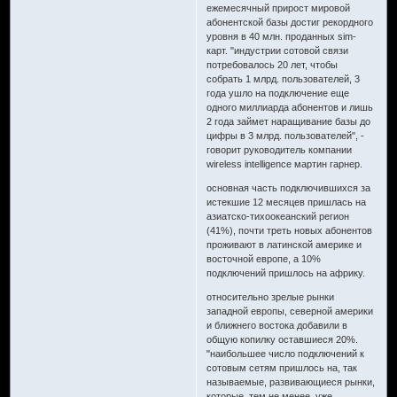
ежемесячный прирост мировой
абонентской базы достиг рекордного
уровня в 40 млн. проданных sim-
карт. "индустрии сотовой связи
потребовалось 20 лет, чтобы
собрать 1 млрд. пользователей, 3
года ушло на подключение еще
одного миллиарда абонентов и лишь
2 года займет наращивание базы до
цифры в 3 млрд. пользователей", -
говорит руководитель компании
wireless intelligence мартин гарнер.
основная часть подключившихся за
истекшие 12 месяцев пришлась на
азиатско-тихоокеанский регион
(41%), почти треть новых абонентов
проживают в латинской америке и
восточной европе, а 10%
подключений пришлось на африку.
относительно зрелые рынки
западной европы, северной америки
и ближнего востока добавили в
общую копилку оставшиеся 20%.
"наибольшее число подключений к
сотовым сетям пришлось на, так
называемые, развивающиеся рынки,
которые, тем не менее, уже