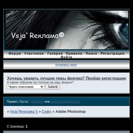
Форум
Участники
Галерея
Правила
Поиск
Регистрация
Войти
Активные темы
Хочешь увидеть лучшие темы форума? Пройди регистрацию
А каким образом вы попали на наш форум?
Привет, Гость!
Войдите
или
зарегистрируйтесь
.
»
Vsja`Rеклама ©
»
Софт
»
Adobe Photoshop
Страница:
1