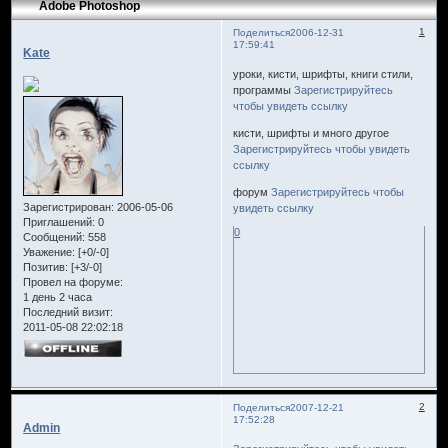
Adobe Photoshop
1
Поделиться
2006-12-31
17:59:41
Kate
уроки, кисти, шрифты, книги стили,
программы
Зарегистрируйтесь
чтобы увидеть ссылку
кисти, шрифты и много другое
Зарегистрируйтесь чтобы увидеть
ссылку
форум
Зарегистрируйтесь чтобы
Зарегистрирован
: 2006-05-06
увидеть ссылку
Приглашений:
0
0
Сообщений:
558
Уважение:
[+0/-0]
Позитив:
[+3/-0]
Провел на форуме:
1 день 2 часа
Последний визит:
2011-05-08 22:02:18
2
Поделиться
2007-12-21
17:52:28
Admin