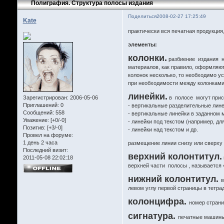
Полиграфия. Структура полосы издания
Поделиться
2008-02-27 17:25:49
Kate
практически вся печатная продукция
элементы:
колонки.
разбиение издания на
материалов, как правило, оформляют
колонок несколько, то необходимо у
при необходимости между колонками 
линейки.
Зарегистрирован
: 2006-05-06
в полосе могут прис
Приглашений:
0
- вертикальные разделительные лине
Сообщений:
558
- вертикальные линейки в заданном 
Уважение:
[+0/-0]
- линейки под текстом (например, дл
Позитив:
[+3/-0]
- линейки над текстом и др.
Провел на форуме:
1 день 2 часа
размещение линии снизу или сверху 
Последний визит:
верхний колонтитул.
2011-05-08 22:02:18
верхней части полосы , называется 
нижний колонтитул.
в
левом углу первой страницы в тетради
колонцифра.
номер страни
сигнатура.
печатные машины 