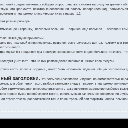
их полей создает иллюзию свободного пространства, снижает нагрузку на зрение и об
тствующего края листа. некоторые соотношения полосы набора (площадь, занимаемая 
ональным, например, классическая схема на рис. 1.2.
меют разные размеры.
мыкающее к корешку). несколько большее — верхнее, еще большее — боковое и сам
бъясняется двумя причинами.
едину вертикальной линии несколько выше ее геометрического центра. поэтому для то
местить вверх.
траниц как бы соединяет два соседних корешковых поля в одно большое. поэтому, чт
й следует учитывать, что на них размещаются верхние и нижние колонтитулы.
ерхней части полосы издания , может быть названием издания , общим заголовком 
ный заголовки.
эти элементы разбивают издание на самостоятельные раз
делов. для облегчения такого выбора заголовки следует выделять, например, полужир
обом стимулирования интереса читателя к статье является выделение наиболее важны
ере первая буква первой строки текста, используемая как элемент оформления и укр
ая строка текста, расположенная точно по центральной оси формата набора. обычно 