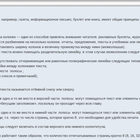
, например, газета, информационное письмо, буклет или книга, имеет общие принцип
 колонки — один из способов привлечь внимание читателя. рекламные буклеты, журн
ся разбиением на несколько колонок. отчеты, предложения, тексты в учебниках или 
становить ширину колонок и величину промежутка между ними (межколошшк).
текста можно помещать разделительную линейку. в этом случае межколонник следует
утствовать отчеркивающие или рамочные полиграфические линейки следующих типов
йки между колонками текста;
месте полосы ;
я сносок и примечаний);
текста называется отбивкой снизу или сверху.
в одно и то же место в верхней части полосы могут помещаться текст или элементы
«бегущим заголовком», поскольку он проходит через всю главу.
 одно и то же место в нижней части полосы могут помещаться текст или элементы 
, т.е. через то число страниц, которое кратно 8. это необходимо для удобства печати.
цы следует включать в состав верхнего или нижнего колонтитула.
работают таким образом, что количество отпечатываемых страниц кратно 8 (8, 16, 32)