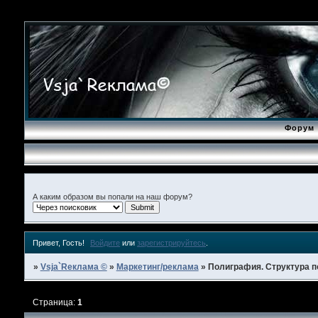
Форум
А каким образом вы попали на наш форум?
Привет, Гость!
Войдите
или
зарегистрируйтесь
.
»
Vsja`Rеклама ©
»
Маркетинг/реклама
»
Полиграфия. Структура 
Страница:
1