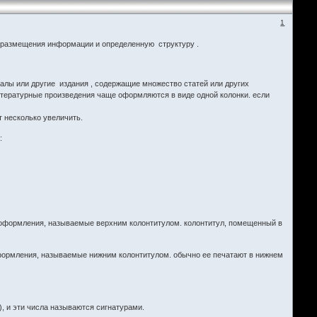
1
ы размещения информации и определенную структуру .
алы или другие издания , содержащие множество статей или других
литературные произведения чаще оформляются в виде одной колонки. если
 несколько увеличить.
:
 оформления, называемые верхним колонтитулом. колонтитул, помещенный в
оформления, называемые нижним колонтитулом. обычно ее печатают в нижнем
, и эти числа называются сигнатурами.