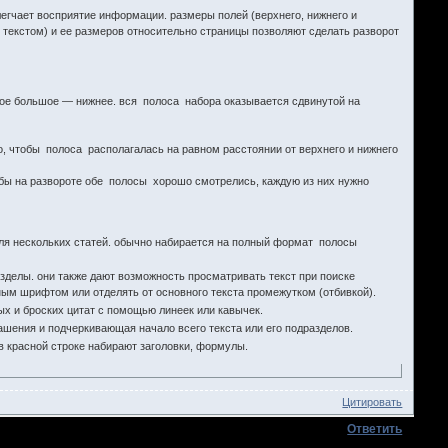
легчает восприятие информации. размеры полей (верхнего, нижнего и
текстом) и ее размеров относительно страницы позволяют сделать разворот
ое большое — нижнее. вся полоса набора оказывается сдвинутой на
го, чтобы полоса располагалась на равном расстоянии от верхнего и нижнего
обы на развороте обе полосы хорошо смотрелись, каждую из них нужно
для нескольких статей. обычно набирается на полный формат полосы
делы. они также дают возможность просматривать текст при поиске
ным шрифтом или отделять от основного текста промежутком (отбивкой).
х и броских цитат с помощью линеек или кавычек.
ашения и подчеркивающая начало всего текста или его подразделов.
в красной строке набирают заголовки, формулы.
Цитировать
Ответить