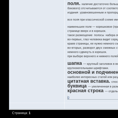
поля.
наличие достаточно больш
бокового) отсчитываются от соотве
издания уравновешенным и пропорци
все поля при классической схеме и
наименьшее поле — корешковое (при
странице вверх и в корешок.
такое размещение полосы набора о
во-первых, глаз человека видит сер
краев страницы, ее нужно немного с
во-вторых, разворот двух смежных с
немного сдвинуть в корешок.
при выборе верхнего и нижнего поле
шапка
— крупный заголовок в в
крупнокегельными шрифтами.
основной и подчинен
наиболее интересных статей или раз
цитатная вставка.
спос
буквица
— увеличенная в разм
красная строка
— отдельн
0
Страница:
1