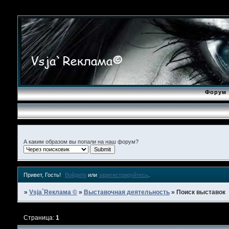
Форум
А каким образом вы попали на наш форум?
Привет, Гость!
Войдите
или
зарегистрируйтесь
.
»
Vsja`Rеклама ©
»
Выставочная деятельность
»
Поиск выставок
Страница:
1