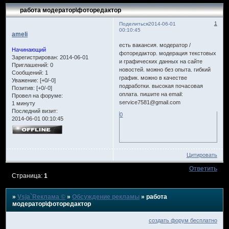
работа модератор\фоторедактор
1
Поделиться
2014-06-01
00:10:45
ameli
есть вакансия. модератор /
Начинающий
фоторедактор. модерация текстовых
Зарегистрирован
: 2014-06-01
и графических данных на сайте
Приглашений:
0
новостей. можно без опыта. гибкий
Сообщений:
1
график. можно в качестве
Уважение:
[+0/-0]
подработки. высокая почасовая
Позитив:
[+0/-0]
оплата. пишите на email:
Провел на форуме:
service7581@gmail.com
1 минуту
Последний визит:
0
2014-06-01 00:10:45
Цитировать
Ответить
Страница:
1
»
Vsja`Rеклама ©
»
Обсуждение рекламы
»
работа
модератор\фоторедактор
создать форум бесплатно