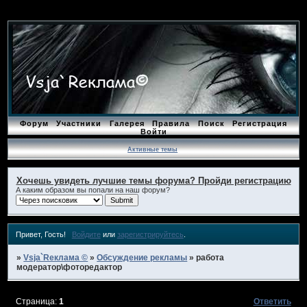
Форум
Участники
Галерея
Правила
Поиск
Регистрация
Войти
Активные темы
Хочешь увидеть лучшие темы форума? Пройди регистрацию
А каким образом вы попали на наш форум?
Привет, Гость!
Войдите
или
зарегистрируйтесь
.
»
Vsja`Rеклама ©
»
Обсуждение рекламы
»
работа
модератор\фоторедактор
Страница:
1
Ответить