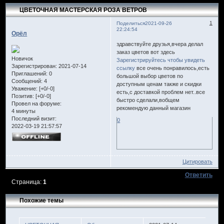
ЦВЕТОЧНАЯ МАСТЕРСКАЯ РОЗА ВЕТРОВ
1
Поделиться
2021-09-26
22:24:54
Орёл
здравствуйте друзья,вчера делал
заказ цветов вот здесь
Новичок
Зарегистрируйтесь чтобы увидеть
Зарегистрирован
: 2021-07-14
ссылку
все очень понравилось,есть
Приглашений:
0
большой выбор цветов по
Сообщений:
4
доступным ценам также и скидки
Уважение:
[+0/-0]
есть,с доставкой проблем нет..все
Позитив:
[+0/-0]
быстро сделали,вобщем
Провел на форуме:
рекомендую данный магазин
4 минуты
Последний визит:
0
2022-03-19 21:57:57
Цитировать
Ответить
Страница:
1
Похожие темы