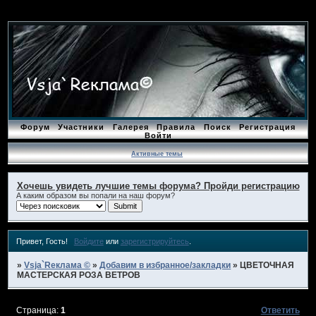
Форум
Участники
Галерея
Правила
Поиск
Регистрация
Войти
Активные темы
Хочешь увидеть лучшие темы форума? Пройди регистрацию
А каким образом вы попали на наш форум?
Привет, Гость!
Войдите
или
зарегистрируйтесь
.
»
Vsja`Rеклама ©
»
Добавим в избранное/закладки
»
ЦВЕТОЧНАЯ
МАСТЕРСКАЯ РОЗА ВЕТРОВ
Страница:
1
Ответить