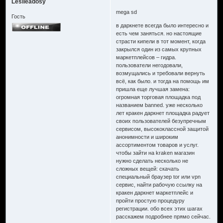
Leslieadosy
mega sd
Гость
в даркнете всегда было интересно и
есть чем заняться. но настоящие
страсти кипели в тот момент, когда
закрылся один из самых крупных
маркетплейсов – гидра.
пользователи негодовали,
возмущались и требовали вернуть
всё, как было. и тогда на помощь им
пришла еще лучшая замена:
огромная торговая площадка под
названием banned. уже несколько
лет кракен даркнет площадка радует
своих пользователей безупречным
сервисом, высококлассной защитой
анонимности и широким
ассортиментом товаров и услуг.
чтобы зайти на kraken магазин
нужно сделать несколько не
сложных вещей: скачать
специальный браузер tor или vpn
сервис, найти рабочую ссылку на
кракен даркнет маркетплейс и
пройти простую процедуру
регистрации. обо всех этих шагах
расскажем подробнее прямо сейчас.