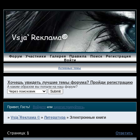
Форум
Участники
Галерея
Правила
Поиск
Регистрация
Войти
Активные темы
Хочешь увидеть лучшие темы форума? Пройди регистрацию
А каким образом вы попали на наш форум?
Привет, Гость!
Войдите
или
зарегистрируйтесь
.
»
Vsja`Rеклама ©
»
Литература
»
Электронные книги
Страница:
1
Ответить