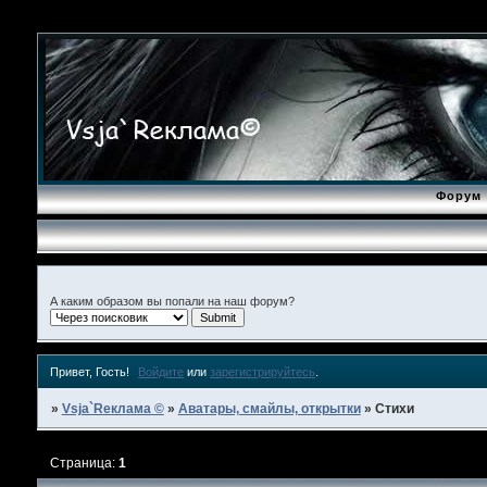
Форум
А каким образом вы попали на наш форум?
Привет, Гость!
Войдите
или
зарегистрируйтесь
.
»
Vsja`Rеклама ©
»
Аватары, смайлы, открытки
»
Стихи
Страница:
1