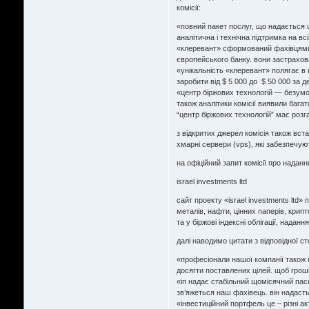
комісії:
«повний пакет послуг, що надається 
аналітична і технічна підтримка на вс
«клеревант» сформований фахівцями 
європейського банку. вони застрахо
«унікальність «клеревант» полягає в н
заробити від $ 5 000 до $ 50 000 за де
«центр біржових технологій — безумов
також аналітики комісії виявили багат
“центр біржових технологій” має розг
з відкритих джерел комісія також вст
хмарні сервери (vps), які забезпечую
на офіційний запит комісії про надання
israel investments ltd
сайт проекту «israel investments ltd»
металів, нафти, цінних паперів, крип
та у біржові індексні облігації, нада
далі наводимо цитати з відповідної ст
«професіонали нашої компанії також
досягти поставлених цілей. щоб грош
«іп надає стабільний щомісячний паси
зв’яжеться наш фахівець. він надасть
«інвестиційний портфель це – різні ак