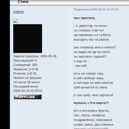
Стихи
Поделиться
2006-09-04 13:20:43
Admin
про зарплату.
- о, директор, ты могуч
ты гоняешь стаи туч
заставляешь и в субботу
выходить нас на работу.
аль откажешь мне в ответе?
не видал ли где на свете
Зарегистрирован
: 2006-05-06
ты зарплаты годовой?
Приглашений:
0
я ищу её...
Сообщений:
300
- постой!..
Уважение:
[+1/-0]
Позитив:
[+0/-0]
есть на севере гора,
Провел на форуме:
в ней глубокая нора,
14 часов 30 минут
в той норе на трёх канатах
Последний визит:
гроб качается из злата.
2009-04-19 22:26:02
в том гробу твоя зарплата!
мужики, с 9-м марта!!!
вот и кончились букеты,
смс, понты, конфеты,
поздравленья, пожеланья,
ссоры, крики, расставанья,