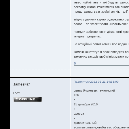
інвестиційні пакети, які будуть прино
рекламу «israel investments ltd» анал
представництва в ізраїлі, англії, італії,
згідно з даними єдиного державного р
особа – пп “іфлк “ізраїль інвестменс”
послуги забезпечення діяльності дом
інтернет джерелах.
на офіційний запит комісії про надання
комісія констатує в обох випадках в
законних заходів щоб мінімізувати по
0
Поделиться
2022-05-21 14:53:00
JamesFaf
центр биржевых технологий
Гость
136
•
15 декабря 2016
•
одесса
•
доверительный
если вы хотите,чтобы вас обокрали.н