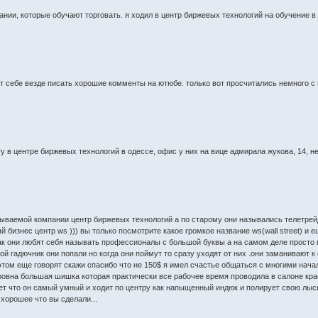
пании, которые обучают торговать. я ходил в центр биржевых технологий на обучение 
т себе везде писать хорошие комменты на ютюбе. только вот просчитались немного с г
у в центре биржевых технологий в одессе, офис у них на вице адмирала жукова, 14, н
азываемой компании центр биржевых технологий а по старому они назывались телетрейд
й бизнес центр ws ))) вы только посмотрите какое громкое название ws(wall street) и
ак они любят себя называть профессионалы с большой буквы а на самом деле просто
ой гадючник они попали но когда они поймут то сразу уходят от них .они заманивают 
и этом еще говорят скажи спасибо что не 150$ я имел счастье общаться с многими нач
дровна большая шишка которая практически все рабочее время проводила в салоне к
т что он самый умный и ходит по центру как напыщенный индюк и полирует свою лыс
 хорошее что вы сделали...