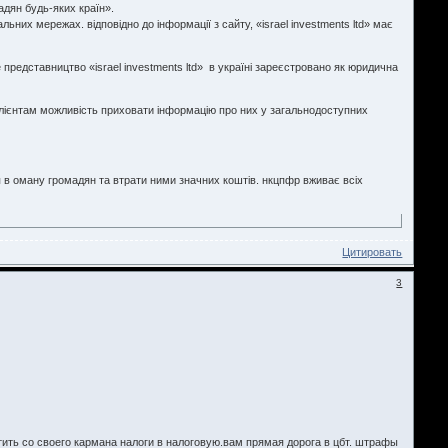
адян будь-яких країн».
льних мережах. відповідно до інформації з сайту, «israel investments ltd» має
представництво «israel investments ltd» в україні зареєстровано як юридична
клієнтам можливість приховати інформацію про них у загальнодоступних
я в оману громадян та втрати ними значних коштів. нкцпфр вживає всіх
Цитировать
3
тить со своего кармана налоги в налоговую.вам прямая дорога в цбт. штрафы