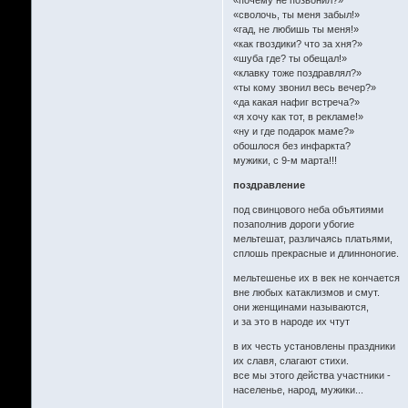
«почему не позвонил?»
«сволочь, ты меня забыл!»
«гад, не любишь ты меня!»
«как гвоздики? что за хня?»
«шуба где? ты обещал!»
«клавку тоже поздравлял?»
«ты кому звонил весь вечер?»
«да какая нафиг встреча?»
«я хочу как тот, в рекламе!»
«ну и где подарок маме?»
обошлося без инфаркта?
мужики, с 9-м марта!!!
поздравление
под свинцового неба объятиями
позаполнив дороги убогие
мельтешат, различаясь платьями,
сплошь прекрасные и длинноногие.
мельтешенье их в век не кончается
вне любых катаклизмов и смут.
они женщинами называются,
и за это в народе их чтут
в их честь установлены праздники
их славя, слагают стихи.
все мы этого действа участники -
населенье, народ, мужики...