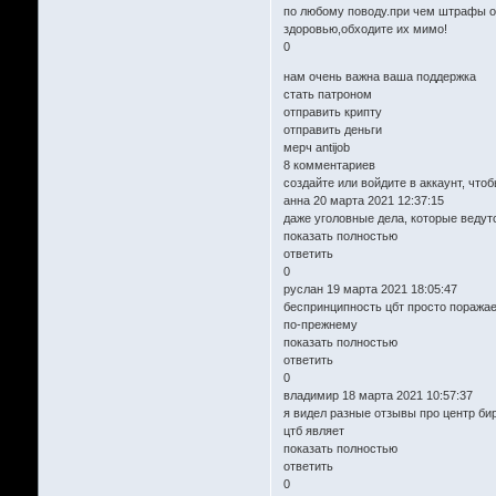
по любому поводу.при чем штрафы от
здоровью,обходите их мимо!
0
нам очень важна ваша поддержка
стать патроном
отправить крипту
отправить деньги
мерч antijob
8 комментариев
создайте или войдите в аккаунт, чт
анна 20 марта 2021 12:37:15
даже уголовные дела, которые ведутс
показать полностью
ответить
0
руслан 19 марта 2021 18:05:47
беспринципность цбт просто поражае
по-прежнему
показать полностью
ответить
0
владимир 18 марта 2021 10:57:37
я видел разные отзывы про центр бир
цтб являет
показать полностью
ответить
0