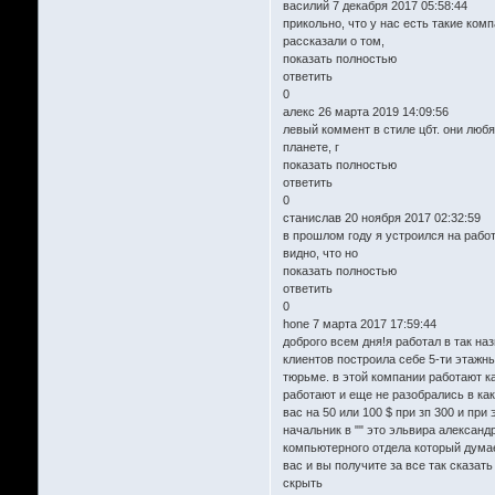
василий 7 декабря 2017 05:58:44
прикольно, что у нас есть такие ком
рассказали о том,
показать полностью
ответить
0
алекс 26 марта 2019 14:09:56
левый коммент в стиле цбт. они любя
планете, г
показать полностью
ответить
0
станислав 20 ноября 2017 02:32:59
в прошлом году я устроился на работ
видно, что но
показать полностью
ответить
0
hone 7 марта 2017 17:59:44
доброго всем дня!я работал в так н
клиентов построила себе 5-ти этажны
тюрьме. в этой компании работают к
работают и еще не разобрались в как
вас на 50 или 100 $ при зп 300 и пр
начальник в "" это эльвира алексан
компьютерного отдела который думае
вас и вы получите за все так сказать
скрыть