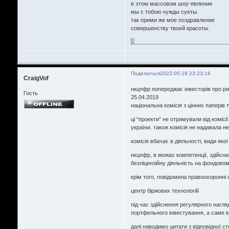
в этом массовом шоу-явлении
мы с тобою чужды суеты.
так прими же мое поздравление
совершенству твоей красоты.
0
Поделиться
2022-05-19 23:23:16
CraigVof
нкцпфр попереджає інвесторів про ризи
Гость
25.04.2019
національна комісія з цінних паперів 
ці “проекти” не отримували від коміс
україни. також комісія не надавала 
комісія вбачає в діяльності, види яко
нкцпфр, в межах компетенції, здійсни
безліцензійну діяльність на фондовом
крім того, повідомила правоохоронні 
центр біржових технологій
під час здійснення регулярного нагля
портфельного інвестування, а саме і
далі наводимо цитати з відповідної с