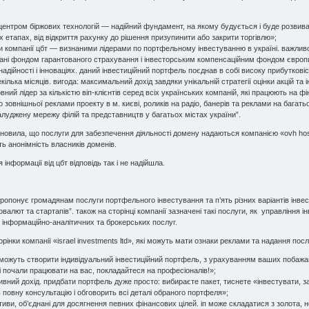
центром біржових технологій — надійний фундамент, на якому будується і буде розвива
іх етапах, від відкриття рахунку до рішення призупинити або закрити торгівлю»;
компанії цбт — визнаними лідерами по портфельному інвестуванню в україні. важливо
вані фондом гарантованого страхування і інвесторським компенсаційним фондом європ
адійності і інноваціях. даний інвестиційний портфель поєднав в собі високу прибутковіс
кілька місяців. вигода: максимальний дохід завдяки унікальній стратегії оцінки акцій та 
ний лідер за кількістю віп-клієнтів серед всіх українських компаній, які працюють на ф
о зовнішньої реклами проекту в м. києві, роликів на радіо, банерів та реклами на багать
алуджену мережу філій та представництв у багатьох містах україни”.
ановила, що послуги для забезпечення діяльності домену надаються компанією «ovh hosti
ть анонімність власників доменів.
 інформації від цбт відповідь так і не надійшла.
 пропонує громадянам послуги портфельного інвестування та п’ять різних варіантів інвест
товалют та стартапів”. також на сторінці компанії зазначені такі послуги, як управлінн
ння інформаційно-аналітичних та брокерських послуг.
орінки компанії «israel investments ltd», які можуть мати ознаки реклами та надання пос
 можуть створити індивідуальний інвестиційний портфель, з урахуванням ваших побаж
і почали працювати на вас, покладайтеся на професіоналів!»;
вний дохід. придбати портфель дуже просто: вибираєте пакет, тиснете «інвестувати, за
 повну консультацію і обговорить всі деталі обраного портфеля»;
тиви, об’єднані для досягнення певних фінансових цілей. іп може складатися з золота, нер