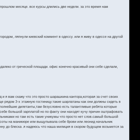
в прошлом месяце. все курсы длились две недели. за это время нам
ородом, ляпнули киевский коммент в одессу. или я живу в одессе на другой
едалеко от греческой площади. офис конечно красивый они себе сделали,
 и я вам скажу что это просто шарашкина кантора,которая за счет своих
 еще рядом 3-х этажную гостиницу.такие шарлатаны как они должны сидеть в
 полнейшие дилетанты,там безусловно есть талантливые ребята которые
к себе большой зарплатой но по факту они находят кучу причин оштрафовать
альниками но там есть такие уникумы что просто нет слов.самый большой
расоты на маникюре или выщупывала себе брови или леонид начальник
ину до блеска .я надеюсь что наша милиция в скором будущем возьмется за