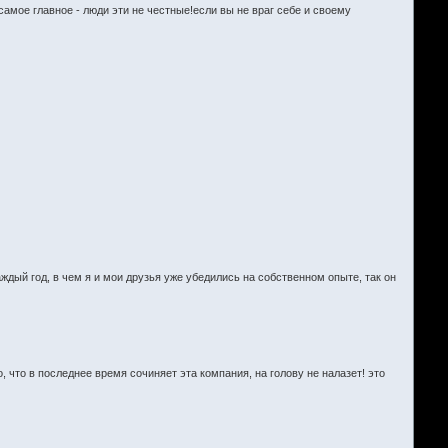
амое главное - люди эти не честные!если вы не враг себе и своему
дый год, в чем я и мои друзья уже убедились на собственном опыте, так он
 что в последнее время сочиняет эта компания, на голову не налазет! это