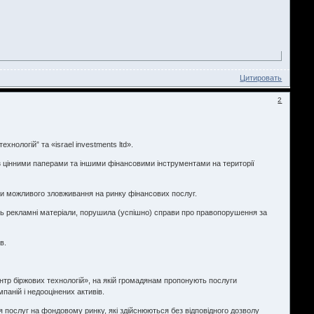
Цитировать
2
хнологій” та «israel investments ltd».
уг з цінними паперами та іншими фінансовими інструментами на території
знаки можливого зловживання на ринку фінансових послуг.
щують рекламні матеріали, порушила (успішно) справи про правопорушення за
в.
ентр біржових технологій», на якій громадянам пропонують послуги
аній і недооцінених активів.
ня послуг на фондовому ринку, які здійснюються без відповідного дозволу