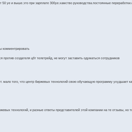
 50 уе и выше.это при зарплате 300уе.хамство руководства.постоянные переработки.с
обы комментрировать
я против создателя цбт телетрейд, не могут заставить одуматься сотрудников
т. мало того, что центр биржевых технологий свою обучающую программу ухудшает каж
жевых технологий, и разные ответы представителей этой компании на те отзывы, но то,