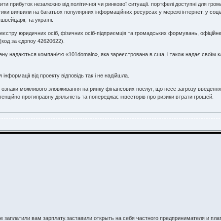
сити прибуток незалежно від політичної чи ринкової ситуації. портфелі доступні для гром
ітики виявили на багатьох популярних інформаційних ресурсах у мережі інтернет, у соціа
 швейцарії, та україні.
еєстру юридичних осіб, фізичних осіб-підприємців та громадських формувань, офіційне 
 (код за єдрпоу 42620622).
ену надаються компанією «101domain», яка зареєстрована в сша, і також надає своїм 
 інформації від проекту відповідь так і не надійшла.
сі ознаки можливого зловживання на ринку фінансових послуг, що несе загрозу введенн
тенційно протиправну діяльність та попереджає інвесторів про ризики втрати грошей.
е заплатили вам зарплату.заставили открыть на себя частного предпринимателя и пла