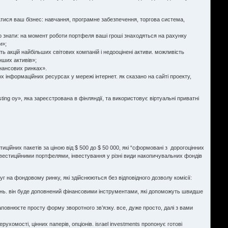
тися ваш бізнес: навчання, програмне забезпечення, торгова система,
 знати: на момент роботи портфеля ваші гроші знаходяться на рахунку
и»;
ть акцій найбільших світових компаній і недооцінені активи. можливість
інших активів»;
інансових ринках».
ох інформаційних ресурсах у мережі інтернет. як сказано на сайті проекту,
ng oy», яка зареєстрована в фінляндії, та використовує віртуальні приватні
иційних пакетів за ціною від $ 500 до $ 50 000, які “сформовані з дорогоцінних
я інвестиційними портфелями, інвестування у різні види накопичувальних фондів
луг на фондовому ринку, які здійснюються без відповідного дозволу комісії:
ань. він буде доповнений фінансовими інструментами, які допоможуть швидше
повнюєте просту форму зворотного зв’язку. все, дуже просто, далі з вами
ухомості, цінних паперів, опціонів. israel investments пропонує готові