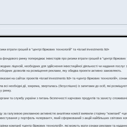
ки втрати грошей в “центрі біржових технологій” та «israel investments ltd»
та фондового ринку попереджає інвесторів про ризики втрати грошей в “центрі біржових те
ії жодних ліцензій, необхідних для здійснення інвестиційної діяльності чи надання посл
необхідних дозволів на розміщення реклами, яку обидва проекти активно замовляють.
ї вказані на сайтах проектів «israel investments ltd» та «центр біржових технологій», о
ла всі необхідні дії, зокрема, зверталась (безуспішно) із запитами до осіб, які розмі
у ринку.
органи та службу україни з питань безпечності харчових продуктів та захисту споживачі
ду за галузевою рекламною активністю аналітики комісії виявили сторінку “компанії” «ц
нвестування у портфель «клервант», який сформований з акцій найбільших світових комп
торінки компанії «центр біржових технологій», які можуть мати ознаки реклами та надан